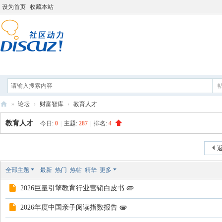
设为首页
收藏本站
论坛
分享
打工人导航
»
论坛
›
财富智库
›
教育人才
打
教育人才
今日:
0
|
主题:
287
|
排名:
4
工
人
发新帖
返
学
全部主题
最新
热门
热帖
精华
更多
院
2026巨量引擎教育行业营销白皮书
2026年度中国亲子阅读指数报告