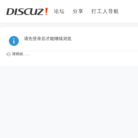
论坛
分享
打工人导航
请先登录后才能继续浏览
请稍候……