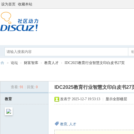
设为首页
收藏本站
论坛
分享
打工人导航
»
论坛
›
财富智库
›
教育人才
›
IDC2025教育行业智慧文印白皮书27页
打
发新帖
工
IDC2025教育行业智慧文印白皮书27
查看:
91
|
回复:
0
人
学
教育
发表于 2025-12-7 19:53:13
|
显示全部楼层
院
教育
,
人才