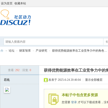
设为首页
收藏本站
论坛
分享
打工人导航
»
论坛
›
财富智库
›
产业研究
›
获得优势能源效率在工业竞争力中的角色 ...
打
发新帖
工
获得优势能源效率在工业竞争力中的
查看:
292
|
回复:
0
人
学
石化
发表于 2025-6-24 20:46:04
|
显示全部楼层
院
本帖子中包含更多资源
您需要
登录
才可以下载或查看，没