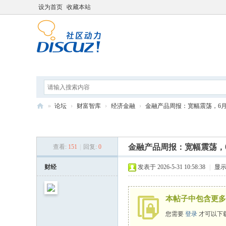
设为首页
收藏本站
论坛
分享
打工人导航
»
论坛
›
财富智库
›
经济金融
›
金融产品周报：宽幅震荡，6月指
打
发新帖
工
金融产品周报：宽幅震荡，
查看:
151
|
回复:
0
人
学
财经
发表于 2026-5-31 10:58:38
|
显
院
本帖子中包含更多
您需要
登录
才可以下