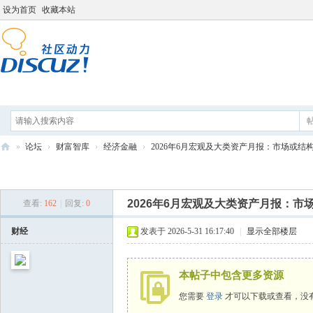
设为首页
收藏本站
论坛
分享
打工人导航
»
论坛
›
财富智库
›
经济金融
›
2026年6月宏观及大类资产月报：市场或结构性
打
发新帖
工
2026年6月宏观及大类资产月报：市
查看:
162
|
回复:
0
人
学
财经
发表于 2026-5-31 16:17:40
|
显示全部楼层
院
本帖子中包含更多资源
您需要
登录
才可以下载或查看，没