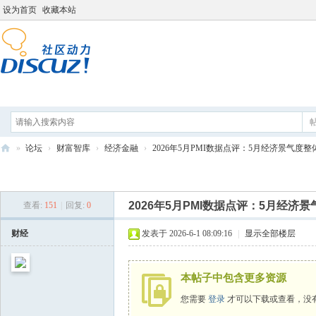
设为首页
收藏本站
论坛
分享
打工人导航
»
论坛
›
财富智库
›
经济金融
›
2026年5月PMI数据点评：5月经济景气度整体
打
发新帖
工
2026年5月PMI数据点评：5月经
查看:
151
|
回复:
0
人
学
财经
发表于 2026-6-1 08:09:16
|
显示全部楼层
院
本帖子中包含更多资源
您需要
登录
才可以下载或查看，没